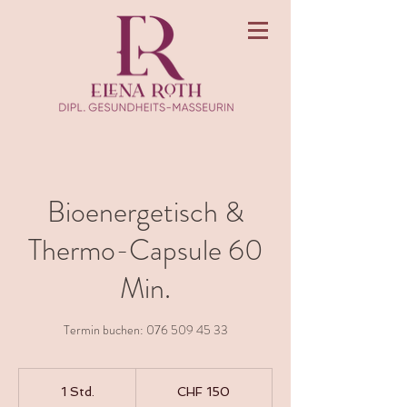
Bioenergetisch &
Thermo-Capsule 60
Min.
Termin buchen: 076 509 45 33
150
Schweizer
1 Std.
1
CHF 150
Franken