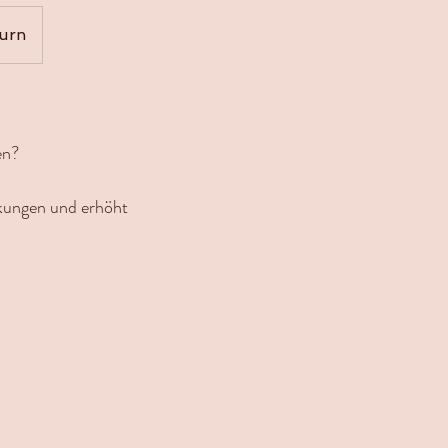
urn
en?
nkungen und erhöht