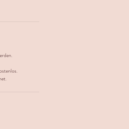
erden.
stenlos.
net.