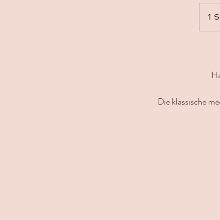
1 S
Ha
Die klassische me