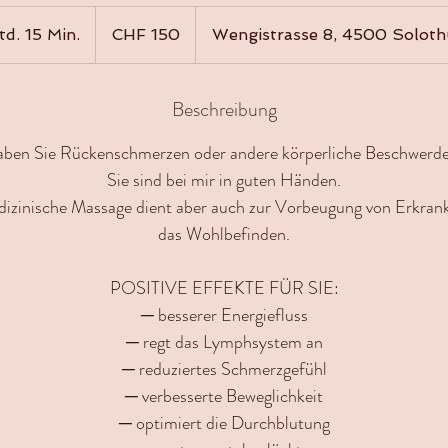
150
Schweizer
td. 15 Min.
1
CHF 150
Wengistrasse 8, 4500 Soloth
Franken
S
t
Beschreibung
d
1
ben Sie Rückenschmerzen oder andere körperliche Beschwerd
5
Sie sind bei mir in guten Händen.
M
i
dizinische Massage dient aber auch zur Vorbeugung von Erkra
n
das Wohlbefinden.
.
POSITIVE EFFEKTE FÜR SIE:
─ besserer Energiefluss
─ regt das Lymphsystem an
─ reduziertes Schmerzgefühl
─ verbesserte Beweglichkeit
─ optimiert die Durchblutung