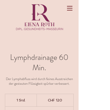
Lymphdrainage 60
Min.
Der Lymphabfluss wird durch feines Ausstreichen
der gestauten Flüssigkeit spürbar verbessert.
120
Schweizer
1 Std.
1
CHF 120
Franken
S
t