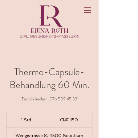
Thermo-Capsule-
Behandlung 60 Min.
Termin buchen: 076 509 45 33
150
Schweizer
1 Std.
1
CHF 150
Franken
S
t
Wengistrasse 8, 4500 Solothurn
d